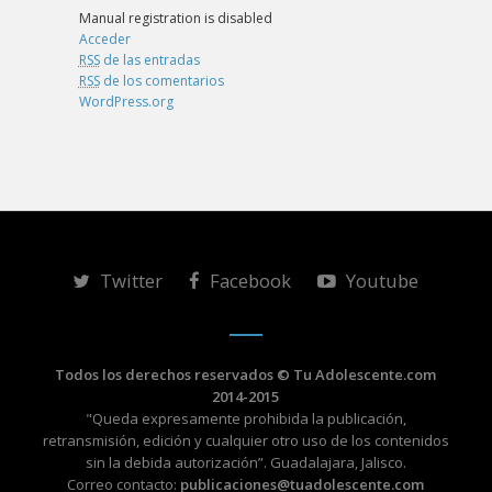
Manual registration is disabled
Acceder
RSS
de las entradas
RSS
de los comentarios
WordPress.org
Twitter
Facebook
Youtube
Todos los derechos reservados © Tu Adolescente.com
2014-2015
"Queda expresamente prohibida la publicación,
retransmisión, edición y cualquier otro uso de los contenidos
sin la debida autorización”. Guadalajara, Jalisco.
Correo contacto:
publicaciones@tuadolescente.com