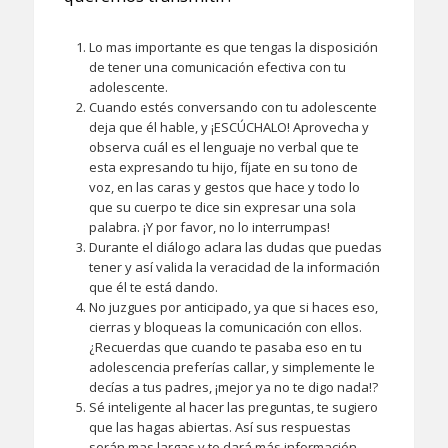
Lo mas importante es que tengas la disposición
de tener una comunicación efectiva con tu
adolescente.
Cuando estés conversando con tu adolescente
deja que él hable, y ¡ESCÚCHALO! Aprovecha y
observa cuál es el lenguaje no verbal que te
esta expresando tu hijo, fíjate en su tono de
voz, en las caras y gestos que hace y todo lo
que su cuerpo te dice sin expresar una sola
palabra. ¡Y por favor, no lo interrumpas!
Durante el diálogo aclara las dudas que puedas
tener y así valida la veracidad de la información
que él te está dando.
No juzgues por anticipado, ya que si haces eso,
cierras y bloqueas la comunicación con ellos.
¿Recuerdas que cuando te pasaba eso en tu
adolescencia preferías callar, y simplemente le
decías a tus padres, ¡mejor ya no te digo nada!?
Sé inteligente al hacer las preguntas, te sugiero
que las hagas abiertas. Así sus respuestas
serán mas largas y te dará más información.