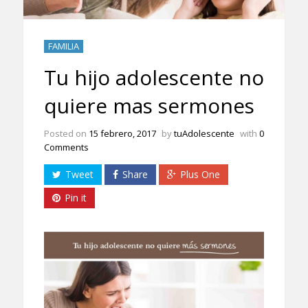
FAMILIA
Tu hijo adolescente no
quiere mas sermones
Posted on
15 febrero, 2017
by
tuAdolescente
with
0
Comments
Tweet
Share
Plus One
Pin it