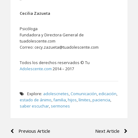
Cecilia Zazueta
Psicóloga
Fundadora y Directora General de
tuadolescente.com
Correo: cecy.zazueta@tuadolescente.com
Todos los derechos reservados © Tu
Adolescente.com
2014 – 2017
Explore:
adolescnetes
,
Comunicación
,
edicación
,
estado de ánimo
,
familia
,
hijos
,
límites
,
paciencia
,
saber escuchar
,
sermones
Navegación
Previous Article
Next Article