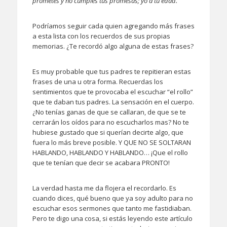
prometes y no cumples tus promesas; yo a tu edad.
Podríamos seguir cada quien agregando más frases
a esta lista con los recuerdos de sus propias
memorias. ¿Te recordó algo alguna de estas frases?
Es muy probable que tus padres te repitieran estas
frases de una u otra forma. Recuerdas los
sentimientos que te provocaba el escuchar “el rollo”
que te daban tus padres. La sensación en el cuerpo.
¿No tenías ganas de que se callaran, de que se te
cerrarán los oídos para no escucharlos mas? No te
hubiese gustado que si querían decirte algo, que
fuera lo más breve posible. Y QUE NO SE SOLTARAN
HABLANDO, HABLANDO Y HABLANDO… ¡Que el rollo
que te tenían que decir se acabara PRONTO!
La verdad hasta me da flojera el recordarlo. Es
cuando dices, qué bueno que ya soy adulto para no
escuchar esos sermones que tanto me fastidiaban.
Pero te digo una cosa, si estás leyendo este artículo