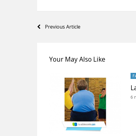
Navegación
Previous Article
de
entradas
Your May Also Like
F
L
6 