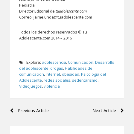
Pediatra
Director Editorial de
tuadolescente.com
Correo: jaime.unda@tuadolescente.com
Todos los derechos reservados © Tu
Adolescente.com 2014 – 2016
Explore:
adolescencia
,
Comunicación
,
Desarrollo
del adolescente
,
drogas
,
Habilidades de
comunicación
,
Internet
,
obesidad
,
Psicología del
Adolescente
,
redes sociales
,
sedentarismo
,
Videojuegos
,
violencia
Navegación
Previous Article
Next Article
de
entradas