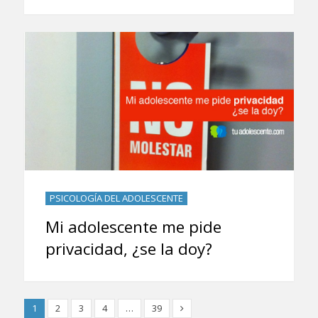
PSICOLOGÍA DEL ADOLESCENTE
Mi adolescente me pide
privacidad, ¿se la doy?
1
2
3
4
…
39